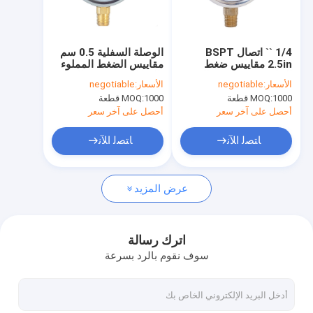
جولة في المعمل
مراقبة الجودة
1/4 `` اتصال BSPT
الوصلة السفلية 0.5 سم
2.5in مقاييس ضغط
مقاييس الضغط المملوء
اتصل بنا
الجلسرين 6000 رطل
بالسائل 10000 رطل /
الأسعار:
negotiable
الأسعار:
negotiable
لكل بوصة مربعة 63 ملم
بوصة مربعة 1/4 بوصة
1000 قطعة
MOQ:
1000 قطعة
MOQ:
NPT
اطلب اقتباس
أحصل على آخر سعر
أحصل على آخر سعر
ﺎﺘﺼﻟ ﺍﻶﻧ
ﺎﺘﺼﻟ ﺍﻶﻧ
أجهزة قياس الضغط
عرض المزيد
فرق الضغط المرسل
صمام الكرة
اترك رسالة
سوف نقوم بالرد بسرعة
صمام متعدد الصك
أجزاء من المواد الهوائية