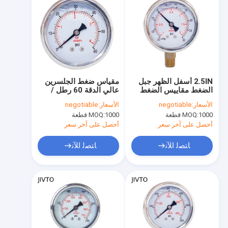
2.5IN أسفل الظهر جبل
مقياس ضغط الجلسرين
الضغط مقاييس الضغط
عالي الدقة 60 رطل /
المملوءة بالسائل -30
بوصة مربعة ، مثبت خلفي
الأسعار:
negotiable
الأسعار:
negotiable
بوصة زئبق 1/4 BSP
1/4 BSP
1000 قطعة
MOQ:
1000 قطعة
MOQ:
أحصل على آخر سعر
أحصل على آخر سعر
ﺎﺘﺼﻟ ﺍﻶﻧ
ﺎﺘﺼﻟ ﺍﻶﻧ
مسكن
منتجات
معلومات عنا