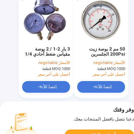
50 مم 2 بوصة زيت
3 بار 2-1 / 2 بوصة
200Psi الجلسرين
مقياس ضغط أحادي 1/4
المملوءة الضغط مقاييس
BSP سفلي من الفولاذ
الأسعار:
negotiable
الأسعار:
negotiable
ضغط 1/4 "BSP SS حالة
المقاوم للصدأ
1000 قطعة
MOQ:
1000 قطعة
MOQ:
أحصل على آخر سعر
أحصل على آخر سعر
ﺎﺘﺼﻟ ﺍﻶﻧ
ﺎﺘﺼﻟ ﺍﻶﻧ
وفر وقتك
دعنا نتصل بأفضل المنتجات معك.