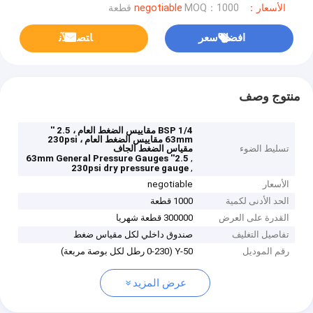
الأسعار：negotiable
MOQ：1000 قطعة
افضل سعر
ﺎﺘﺼﻟ ﺍﻶﻧ
منتوج وصف
1/4 BSP مقاييس الضغط العام ، 2.5 ''
63mm مقاييس الضغط العام ، 230psi
تسليط الضوء
مقياس الضغط الجاف
,
2.5'' 63mm General Pressure Gauges
,
230psi dry pressure gauge
الأسعار
negotiable
الحد الأدنى لكمية
1000 قطعة
القدرة على العرض
300000 قطعة شهريا
تفاصيل التغليف
صندوق داخلي لكل مقياس ضغط
رقم الموديل
Y-50 (0-230 رطل لكل بوصة مربعة)
عرض المزيد