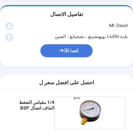
تفاصيل الاتصال
Mr. David
بلدة LiuShi يويهتشينغ ، تشجيانغ ، الصين
ﺎﺘﺼﻟ ﺍﻶﻧ
احصل على افضل سعر ل
1/4 مقياس الضغط
الجاف اتصال BSP