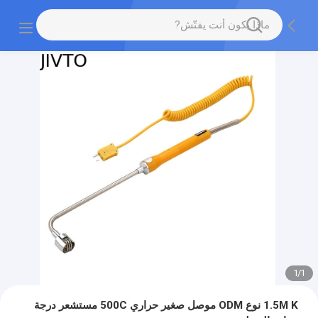
1
/
1
1.5M K نوع ODM موصل صغير حراري 500C مستشعر درجة