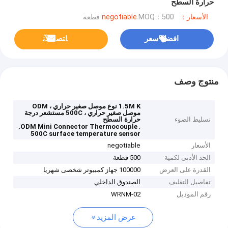
حرارة السطح
الأسعار：negotiable
MOQ：500 قطعة
افضل سعر
ﺎﺘﺼﻟ ﺍﻶﻧ
منتوج وصف
1.5M K نوع موصل صغير حراري ، ODM
موصل صغير حراري ، 500C مستشعر درجة
تسليط الضوء
حرارة السطح
,
,
ODM Mini Connector Thermocouple
500C surface temperature sensor
الأسعار
negotiable
الحد الأدنى لكمية
500 قطعة
القدرة على العرض
100000 جهاز كمبيوتر شخصى شهريا
تفاصيل التغليف
الصندوق الداخلي
رقم الموديل
WRNM-02
عرض المزيد