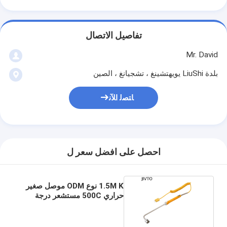
تفاصيل الاتصال
Mr. David
بلدة LiuShi يويهتشينغ ، تشجيانغ ، الصين
ﺎﺘﺼﻟ ﺍﻶﻧ
احصل على افضل سعر ل
1.5M K نوع ODM موصل صغير
حراري 500C مستشعر درجة
حرارة السطح