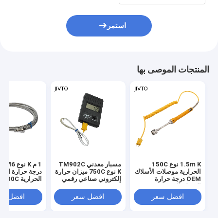
استمر
المنتجات الموصى بها
1.5m K نوع 150C
مسبار معدني TM902C
1 م K 
الحرارية موصلات الأسلاك
K نوع 750C ميزان حرارة
درجة حرارة الس
OEM درجة حرارة
إلكتروني صناعي رقمي
الحر
السطح المزدوجة
1.5 متر
فرن تحكم في در
الحرارية
الحرارة
افضل سعر
افضل سعر
افضل سع