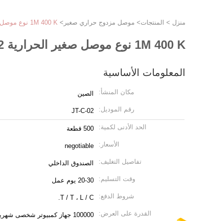
منزل
>
المنتجات
>
موصل مزدوج حراري صغير
>
1M 400 K نوع موصل صغير الحرارية 1/2 NPT مستشعر درجة حرارة الغلاية
1M 400 K نوع موصل صغير الحرارية 1/2 NPT مستشعر درجة حرارة الغلاية
المعلومات الأساسية
مكان المنشأ:
الصين
رقم الموديل:
JT-C-02
الحد الأدنى لكمية:
500 قطعة
الأسعار:
negotiable
تفاصيل التغليف:
الصندوق الداخلي
وقت التسليم:
20-30 يوم عمل
شروط الدفع:
T / T ، L / C.
القدرة على العرض:
100000 جهاز كمبيوتر شخصى شهريا