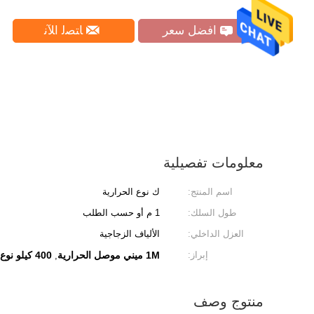
افضل سعر
ﺎﺘﺼﻟ ﺍﻶﻧ
معلومات تفصيلية
اسم المنتج:
ك نوع الحرارية
طول السلك:
1 م أو حسب الطلب
العزل الداخلي:
الألياف الزجاجية
إبراز:
1M ميني موصل الحرارية
400 كيلو نوع موصل صغير الحرارية
,
منتوج وصف