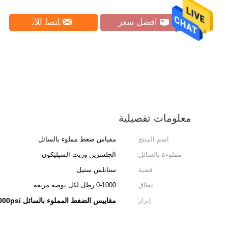
افضل سعر
ﺎﺘﺼﻟ ﺍﻶﻧ
معلومات تفصيلية
اسم المنتج:
مقياس ضغط مملوء بالسائل
مملوءة بالسائل:
الجلسرين وزيت السيليكون
قضية:
ستانلس ستيل
نطاق:
0-1000 رطل لكل بوصة مربعة
إبراز:
مقاييس الضغط المملوء بالسائل 1000psi