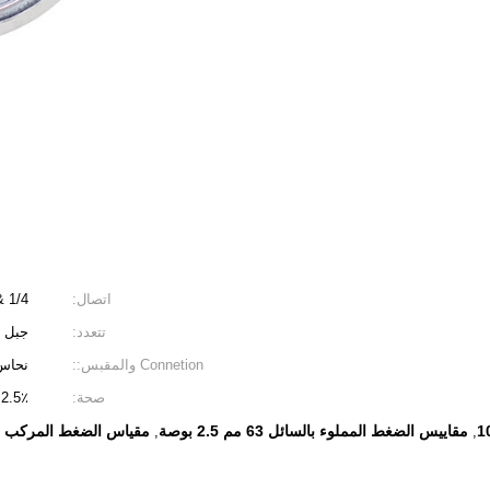
اتصال:
1/4 &quot;NPT / BSP / BSPT أو حسب طلب العملاء
تتعدد:
جبل 
Connetion والمقبس::
نحاس
صحة:
2.5٪
مقاييس الضغط المملوء بالسائل 63 مم 2.5 بوصة
مقياس الضغط المركب 1/4 BSP النحاس
,
,