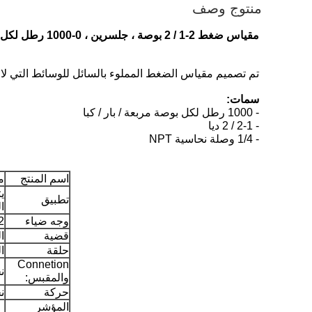
منتوج وصف
مقياس ضغط 2-1 / 2 بوصة ، جلسرين ، 0-1000 رطل لكل بوصة مربعة / بار / كيلو باسكال ، 1/4 BSP جبل سفلي ، علبة من الفولاذ المقاوم للصدأ ومتدرب نحاسي
تم تصميم مقياس الضغط المملوء بالسائل للوسائط التي لا تآكل النحاس.ي
سمات:
- 1000 رطل لكل بوصة مربعة / بار / كبا
- 2-1 / 2 ديا
- 1/4 وصلة نحاسية NPT
اسم المنتج
م
ي
تطبيق
ا
وجه ضياء
 2-1 / 2"
قضية
ا
حلقة
ا
Connetion
ن
والمقبس:
حركة
ن
المؤشر