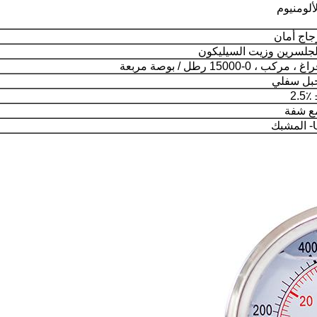
لألومنيوم
جاج أمان
لجلسرين وزيت السيليكون
غ ، مركب ، 0-15000 رطل / بوصة مربعة
بل سفلي
± 2
ع شفة
مشبك