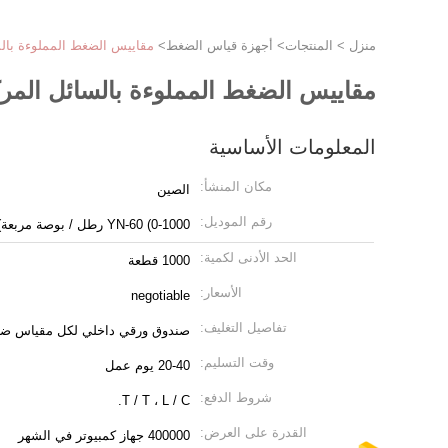
منزل
>
المنتجات
>
أجهزة قياس الضغط
>
مقاييس الضغط المملوءة بالسائل المركب 1000 Psi 63 
مقاييس الضغط المملوءة بالسائل المركب 1000 Psi 63 مم 2.5 بوصة 1/4 P
المعلومات الأساسية
مكان المنشأ:
الصين
رقم الموديل:
YN-60 (0-1000 رطل / بوصة مربعة)
الحد الأدنى لكمية:
1000 قطعة
الأسعار:
negotiable
تفاصيل التغليف:
صندوق ورقي داخلي لكل مقياس ض
وقت التسليم:
20-40 يوم عمل
شروط الدفع:
T / T ، L / C.
القدرة على العرض:
400000 جهاز كمبيوتر في الشهر