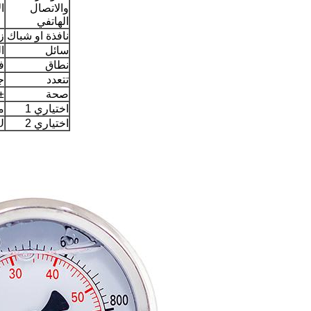
والاتصال
ا
الهاتفي
نافذة او شباك
ز
سائل
ا
نطاق
فرا
تتعدد
ج
صحة
.5٪
اختياري 1
م
اختياري 2
U- ال