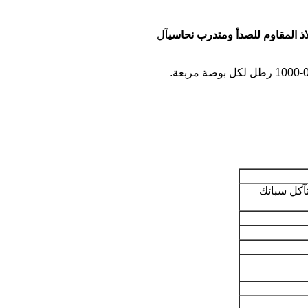
آل
تآكل سبائك