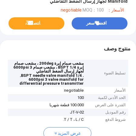
Manifold لجهاز إرسال الضغط التفاضلي
الأسعار：negotiable
MOQ：100
افضل سعر
ﺎﺘﺼﻟ ﺍﻶﻧ
منتوج وصف
مشعب صمام إبرة 200deg ، مشعب صمام
إبرة 1/4 BSPT ، مشعب صمام 3 6000psi
لجهاز إرسال الضغط التفاضلي
تسليط الضوء
,
,
1/4 BSPT needle valve manifold
6000psi 3 valve manifold for
differential pressure transmitter
الأسعار
negotiable
الحد الأدنى لكمية
100
القدرة على العرض
100.000 قطعة شهريا
رقم الموديل
JT-V-02
شروط الدفع
T / T ، L / C.
عرض المزيد