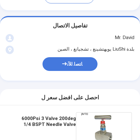
تفاصيل الاتصال
Mr. David
بلدة LiuShi يويهتشينغ ، تشجيانغ ، الصين
ﺎﺘﺼﻟ ﺍﻶﻧ
احصل على افضل سعر ل
6000Psi 3 Valve 200deg
1/4 BSPT Needle Valve
Manifold لجهاز إرسال الضغط
التفاضلي