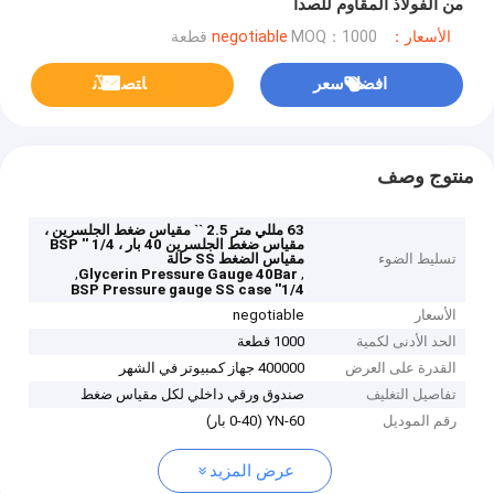
من الفولاذ المقاوم للصدأ
الأسعار：negotiable
MOQ：1000 قطعة
افضل سعر
ﺎﺘﺼﻟ ﺍﻶﻧ
منتوج وصف
63 مللي متر 2.5 `` مقياس ضغط الجلسرين ،
مقياس ضغط الجلسرين 40 بار ، 1/4 '' BSP
تسليط الضوء
مقياس الضغط SS حالة
,
,
Glycerin Pressure Gauge 40Bar
1/4'' BSP Pressure gauge SS case
الأسعار
negotiable
الحد الأدنى لكمية
1000 قطعة
القدرة على العرض
400000 جهاز كمبيوتر في الشهر
تفاصيل التغليف
صندوق ورقي داخلي لكل مقياس ضغط
رقم الموديل
YN-60 (0-40 بار)
عرض المزيد