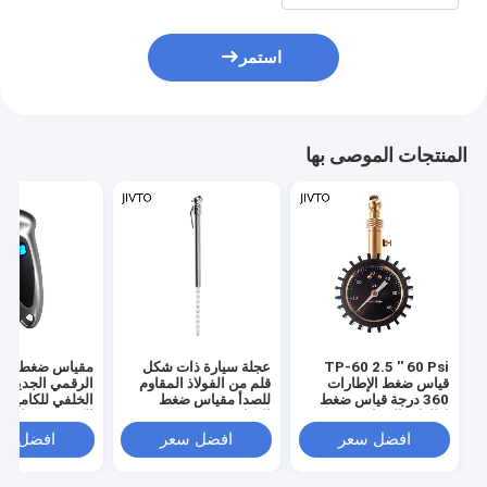
استمر
المنتجات الموصى بها
TP-60 2.5 '' 60 Psi
عجلة سيارة ذات شكل
مقياس ضغط الإ
قياس ضغط الإطارات
قلم من الفولاذ المقاوم
الرقمي الجديد ا
360 درجة قياس ضغط
للصدأ مقياس ضغط
الخلفي للكاميرا
إطارات السيارة
الهواء
الكمبيوترية لمرا
افضل سعر
افضل سعر
افضل سع
اختبار يدوية عالي