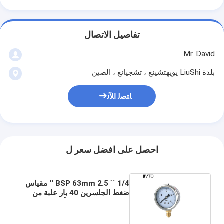
تفاصيل الاتصال
Mr. David
بلدة LiuShi يويهتشينغ ، تشجيانغ ، الصين
ﺎﺘﺼﻟ ﺍﻶﻧ
احصل على افضل سعر ل
1/4 `` BSP 63mm 2.5 '' مقياس
ضغط الجلسرين 40 بار علبة من
الفولاذ المقاوم للصدأ