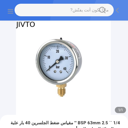
1
/
1
1/4 `` BSP 63mm 2.5 '' مقياس ضغط الجلسرين 40 بار علبة